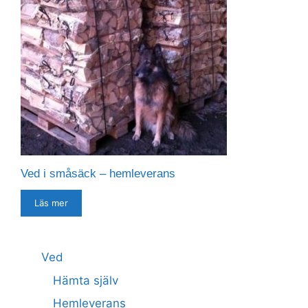
Ved i småsäck – hemleverans
Läs mer
Ved
Hämta själv
Hemleverans