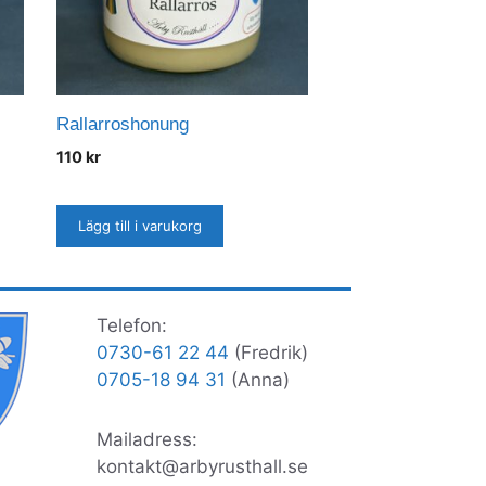
Rallarroshonung
110
kr
Lägg till i varukorg
Telefon:
0730-61 22 44
(Fredrik)
0705-18 94 31
(Anna)
Mailadress:
kontakt@arbyrusthall.se