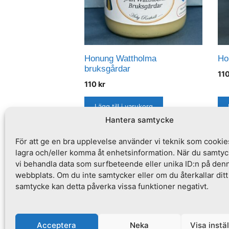
Honung Wattholma
Ho
bruksgårdar
11
110
kr
Lägg till i varukorg
Hantera samtycke
För att ge en bra upplevelse använder vi teknik som cookies
lagra och/eller komma åt enhetsinformation. När du samtyc
Om Årby Rusthåll
Köpvillkor
vi behandla data som surfbeteende eller unika ID:n på den
webbplats. Om du inte samtycker eller om du återkallar ditt
samtycke kan detta påverka vissa funktioner negativt.
Acceptera
Neka
Visa instä