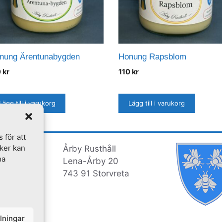
nung Ärentunabygden
Honung Rapsblom
0
kr
110
kr
Lägg till i varukorg
Lägg till i varukorg
 för att
ker kan
Årby Rusthåll
na
Lena-Årby 20
743 91 Storvreta
llningar