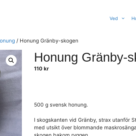
Ved
H
onung
/ Honung Gränby-skogen
Honung Gränby-s
110
kr
500 g svensk honung.
I skogskanten vid Gränby, strax utanför S
med utsikt över blommande maskrosänga
skogen bakom ryggen.