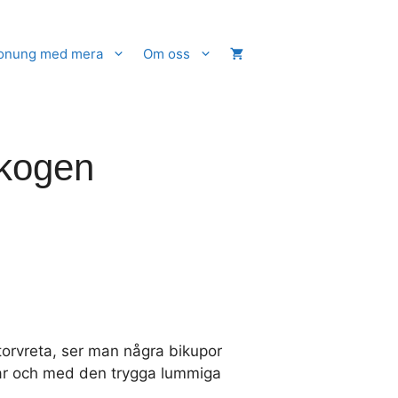
onung med mera
Om oss
kogen
torvreta, ser man några bikupor
r och med den trygga lummiga